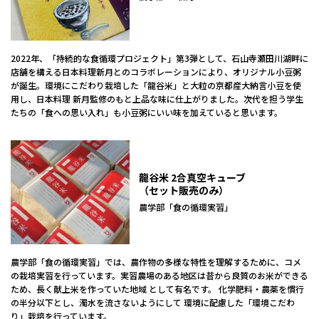
2022年、「持続的な食循環プロジェクト」第3弾として、石山寺瀬田川湖畔に
店舗を構える日本料理新月とのコラボレーションにより、オリジナル小豆粥
が誕生。環境にこだわり栽培した「龍谷米」と大粒の京都産大納言小豆を使
用し、日本料理 新月監修のもと上品な味に仕上がりました。次代を担う学生
たちの「食への思い入れ」も小豆粥にいい味を加えていると思います。
龍谷米 2合真空キューブ
（セット販売のみ）
農学部「食の循環実習」
農学部「食の循環実習」では、農作物の多様な特性を理解するために、コメ
の栽培実習を行っています。実習農場のある地区は昔から良質のお米ができる
ため、長く献上米を作っていた地域 として有名です。 化学肥料・農薬を慣行
の半分以下とし、濁水を流さないようにして 環境に配慮した「環境こだわ
り」栽培を行っています。