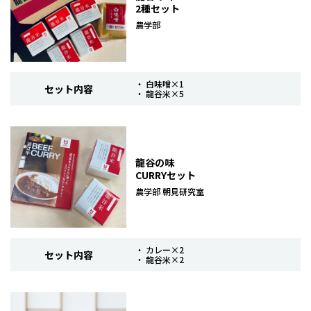
2種セット
農学部
・ 白味噌×1
セット内容
・ 龍谷米×5
龍谷の味
CURRYセット
農学部 朝見研究室
・ カレー×2
セット内容
・ 龍谷米×2