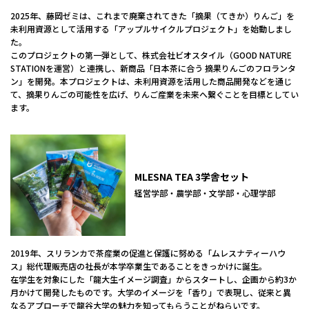
2025年、藤岡ゼミは、これまで廃棄されてきた「摘果（てきか）りんご」を
未利用資源として活用する「アップルサイクルプロジェクト」を始動しまし
た。
このプロジェクトの第一弾として、株式会社ビオスタイル（GOOD NATURE
STATIONを運営）と連携し、新商品「日本茶に合う 摘果りんごのフロランタ
ン」を開発。本プロジェクトは、未利用資源を活用した商品開発などを通じ
て、摘果りんごの可能性を広げ、りんご産業を未来へ繋ぐことを目標としてい
ます。
MLESNA TEA 3学舎セット
経営学部・農学部・文学部・心理学部
2019年、スリランカで茶産業の促進と保護に努める「ムレスナティーハウ
ス」総代理販売店の社長が本学卒業生であることをきっかけに誕生。
在学生を対象にした「龍大生イメージ調査」からスタートし、企画から約3か
月かけて開発したものです。大学のイメージを「香り」で表現し、従来と異
なるアプローチで龍谷大学の魅力を知ってもらうことがねらいです。