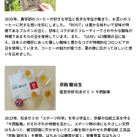
2025年、農学部のコーヒーが好きな学生と苦手な学生が集まり、お互いのコ
ーヒーに対する想いを形にしました。「ROOT」は豊かな味わいで甘味が特
徴であるブルボンの豆と、甘味とコクがありフルーティーでさわやかな酸味が
特徴であるモカの豆を使用しています。 また、「LEAF」は2種類の豆に加
え、日本人の嗜好にあった優しい酸味と豊かなコクが特徴的なコロンビアの
豆を使用しています。コーヒーの魅力が根づき、葉の様に広がってほしいと想
いを込めました。
京飴 龍谷玉
経営学部 松永ゼミ × 今西製菓
2023年、松永ゼミの「スポーツ科学」を学ぶ学生と、京都の伝統工芸を守る
「今西製菓」がそれぞれの特徴を活かし、スポーツ時の体にもやさしい天然
はちみつと、疲労回復に欠かせないクエン酸を掛け合わせた京都伝統 工芸品
「京飴 龍谷玉」を開発。はちみつは糖度が高く、栄養豊富 なはちみつ