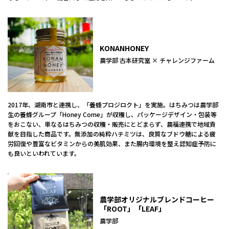
KONANHONEY
農学部 古本研究室 × チャレンジファーム
2017年、湖南市と連携し、「養蜂プロジロクト」を実施。はちみつは農学部
生の養蜂グループ「Honey Come」が収穫し、パッケージデザイン・包装等
をおこない、単なるはちみつの収穫・販売にとどまらず、農福連携で地域貢
献を目指した商品です。無添加の純粋ハチミツは、良質なブドウ糖による疲
労回復や豊富なビタミンからの美肌効果、また腸内環境を整え認知症予防に
も良いといわれています。
農学部オリジナルブレンドコーヒー
「ROOT」「LEAF」
農学部