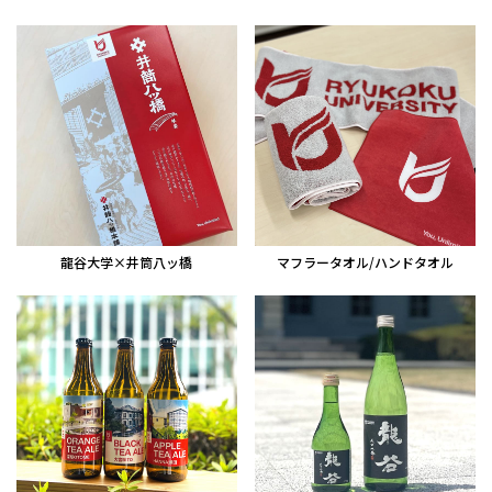
龍谷大学×井筒八ッ橋
マフラータオル/ハンドタオル