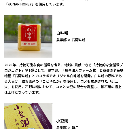
「KONAN HONEY」を使用しています。
白味噌
農学部 × 石野味噌
2020年、持続可能な食の循環を考え、地域に貢献できる「持続的な食循環プ
ロジェクト」第1弾として、農学部、「農事法人ファーム牧」と京都の老舗味
噌屋「石野味噌」とのコラボでオリジナル白味噌を開発。白味噌の原料であ
る大豆は、滋賀県産の「ことゆたか」を使用し、コメも厳選された「近江
米」を使用。石野味噌において、コメと大豆の配合を調整し、懐石用の極上
仕上げとなっています。
小豆粥
農学部 × 新月