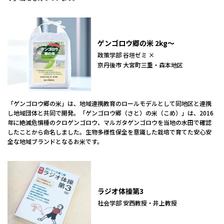
ゲンゴロウ郷の米 2kg～
政策学部 谷垣ゼミ ×
京丹後市 大宮町三重・森本地区
「ゲンゴロウ郷の米」は、地域連携教育のロールモデルとして同地区と連携
し地域団体と共同で開発。「ゲンゴロウ郷（さと）の米（こめ）」は、2016
年に絶滅危惧種のクロゲンゴロウ、マルガタゲンゴロウを当地の水田で確認
したことから命名しました。生物多様性保全を意識した栽培で育てた安心安
全な地域ブランドとなるお米です。
ラジオ体操第3
社会学部 安西教授・井上教授