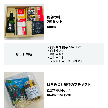
龍谷の味
5種セット
農学部
・純米吟醸 龍谷 300ml×1
・白味噌×1
セット内容
・龍谷米×2
・カレー×2
・ブレンドコーヒー2種×1
はちみつと紅茶のプチギフト
経営学部 藤岡ゼミ
農学部 古本研究室