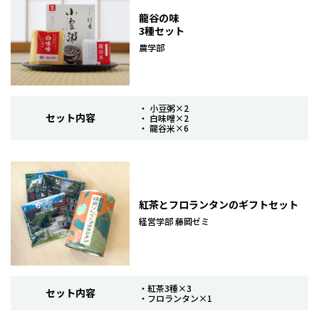
龍谷の味
3種セット
農学部
・ 小豆粥×2
セット内容
・ 白味噌×2
・ 龍谷米×6
紅茶とフロランタンのギフトセット
経営学部 藤岡ゼミ
・紅茶3種×3
セット内容
・フロランタン×1